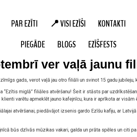
PAR EZĪTI
📍 VISI EZĪŠI
KONTAKTI
PIEGĀDE
BLOGS
EZĪŠFESTS
tembrī ver vaļā jaunu fi
ozīmīgs gads, verot vaļā jau otro filiāli un svinot 15 gadu jubileju
Ezītis miglā” filiāles atvēršanu! Šeit ir stāsts par uzdrīkstēšan
klienti varētu apmeklēt jauno kafejnīcu, kura ir aprīkota ar visām 
ālajai atvēršanai, piedāvājot izsenis gardo Ezīšu kafiju, ar Latv
fejnīcā būs dzīvās mūzikas vakari, galda un prāta spēles un citi 