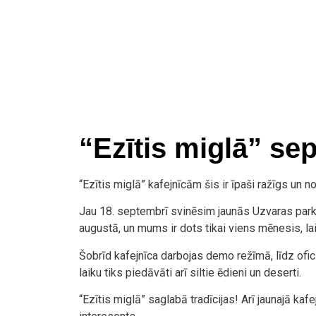
“Ezītis miglā” sep
“Ezītis miglā” kafejnīcām šis ir īpaši ražīgs un n
Jau 18. septembrī svinēsim jaunās Uzvaras parka “
augustā, un mums ir dots tikai viens mēnesis, lai 
Šobrīd kafejnīca darbojas demo režīmā, līdz ofici
laiku tiks piedāvāti arī siltie ēdieni un deserti.
“Ezītis miglā” saglabā tradīcijas! Arī jaunajā ka