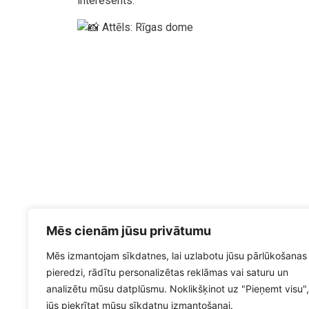
interesents.
Attēls: Rīgas dome
Mēs cienām jūsu privātumu
Mēs izmantojam sīkdatnes, lai uzlabotu jūsu pārlūkošanas
pieredzi, rādītu personalizētas reklāmas vai saturu un
analizētu mūsu datplūsmu. Noklikšķinot uz "Pieņemt visu",
jūs piekrītat mūsu sīkdatņu izmantošanai.