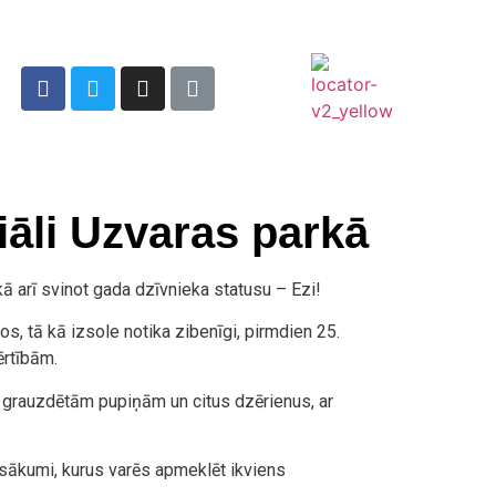
liāli Uzvaras parkā
, kā arī svinot gada dzīvnieka statusu – Ezi!
os, tā kā izsole notika zibenīgi, pirmdien 25.
ērtībām.
ijā grauzdētām pupiņām un citus dzērienus, ar
pasākumi, kurus varēs apmeklēt ikviens