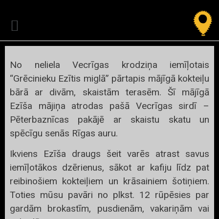
No neliela Vecrīgas krodziņa iemīļotais
“Grēcinieku Ezītis miglā” pārtapis mājīgā kokteiļu
bārā ar divām, skaistām terasēm. Šī mājīgā
Ezīša mājiņa atrodas pašā Vecrīgas sirdī –
Pēterbaznīcas pakājē ar skaistu skatu un
spēcīgu senās Rīgas auru.
Ikviens Ezīša draugs šeit varēs atrast savus
iemīļotākos dzērienus, sākot ar kafiju līdz pat
reibinošiem kokteiļiem un krāsainiem šotiņiem.
Toties mūsu pavāri no plkst. 12 rūpēsies par
gardām brokastīm, pusdienām, vakariņām vai