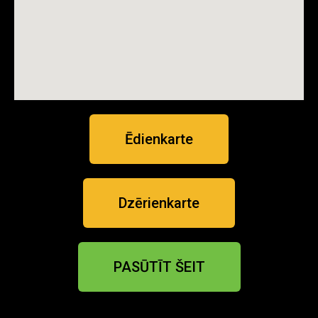
Ēdienkarte
Dzērienkarte
PASŪTĪT ŠEIT