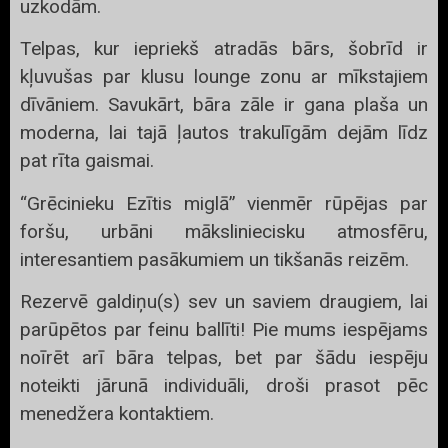
uzkodām.
Telpas, kur iepriekš atradās bārs, šobrīd ir
kļuvušas par klusu lounge zonu ar mīkstajiem
dīvāniem. Savukārt, bāra zāle ir gana plaša un
moderna, lai tajā ļautos trakulīgām dejām līdz
pat rīta gaismai.
“Grēcinieku Ezītis miglā” vienmēr rūpējas par
foršu, urbāni māksliniecisku atmosfēru,
interesantiem pasākumiem un tikšanās reizēm.
Rezervē galdiņu(s) sev un saviem draugiem, lai
parūpētos par feinu ballīti! Pie mums iespējams
noīrēt arī bāra telpas, bet par šādu iespēju
noteikti jārunā individuāli, droši prasot pēc
menedžera kontaktiem.