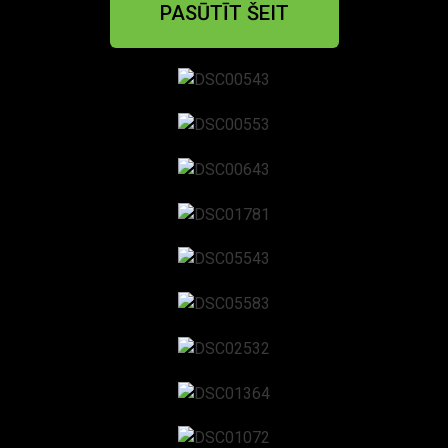
PASŪTĪT ŠEIT