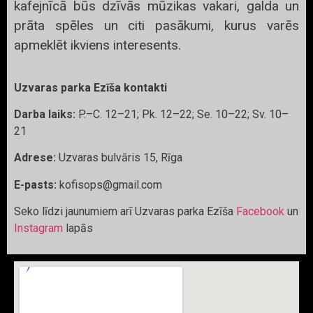
kafejnīcā būs dzīvās mūzikas vakari, galda un
prāta spēles un citi pasākumi, kurus varēs
apmeklēt ikviens interesents.
Uzvaras parka Ezīša kontakti
Darba laiks:
P.–C. 12–21; Pk. 12–22; Se. 10–22; Sv. 10–
21
Adrese:
Uzvaras bulvāris 15, Rīga
E-pasts:
kofisops@gmail.com
Seko līdzi jaunumiem arī Uzvaras parka Ezīša
Facebook
un
Instagram
lapās