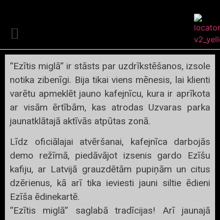
📍 VISI EZĪŠI
“Ezītis miglā” ir stāsts par uzdrīkstēšanos, izsole
notika zibenīgi. Bija tikai viens mēnesis, lai klienti
varētu apmeklēt jauno kafejnīcu, kura ir aprīkota
ar visām ērtībām, kas atrodas Uzvaras parka
jaunatklātajā aktīvās atpūtas zonā.
Līdz oficiālajai atvēršanai, kafejnīca darbojās
demo režīmā, piedāvājot izsenis gardo Ezīšu
kafiju, ar Latvijā grauzdētām pupiņām un citus
dzērienus, kā arī tika ieviesti jauni siltie ēdieni
Ezīša ēdinekartē.
“Ezītis miglā” saglabā tradīcijas! Arī jaunajā