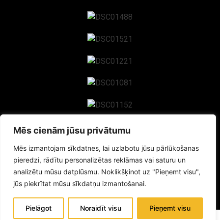
Mēs cienām jūsu privātumu
Mēs izmantojam sīkdatnes, lai uzlabotu jūsu pārlūkošanas
pieredzi, rādītu personalizētas reklāmas vai saturu un
analizētu mūsu datplūsmu. Noklikšķinot uz "Pieņemt visu",
jūs piekrītat mūsu sīkdatņu izmantošanai.
Pielāgot
Noraidīt visu
Pieņemt visu
Sākums
📍Visi Ezīši
Kontakti