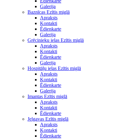
Ēdienkarte
Galerija
Baznīcas Ezītis miglā
Apraksts
Kontakti
Ēdienkarte
Galerija
Grēcinieku ielas Ezītis miglā
Apraksts
Kontakti
Ēdienkarte
Galerija
Hospitāļu ielas Ezītis miglā
Apraksts
Kontakti
Ēdienkarte
Galerija
Imantas Ezītis miglā
Apraksts
Kontakti
Ēdienkarte
Jelgavas Ezītis miglā
Apraksts
Kontakti
Ēdienkarte