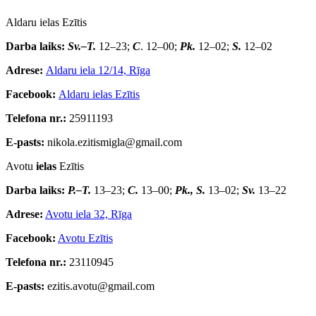
Aldaru ielas Ezītis
Darba laiks:
Sv
.–T.
12–23;
C
. 12–00;
Pk.
12–02;
S.
12–02
Adrese:
Aldaru iela 12/14, Rīga
Facebook:
Aldaru ielas Ezītis
Telefona nr.:
25911193
E-pasts:
nikola.ezitismigla@gmail.com
Avotu
ielas
Ezītis
Darba laiks:
P.–T.
13–23;
C.
13–00;
Pk., S.
13–02;
Sv.
13–22
Adrese:
Avotu iela 32, Rīga
Facebook:
Avotu Ezītis
Telefona nr.:
23110945
E-pasts:
ezitis.avotu@gmail.com