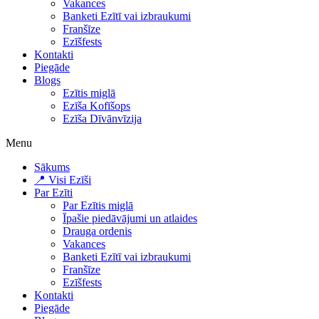
Vakances
Banketi Ezītī vai izbraukumi
Franšīze
Ezīšfests
Kontakti
Piegāde
Blogs
Ezītis miglā
Ezīša Kofīšops
Ezīša Dīvānvīzija
Menu
Sākums
📍 Visi Ezīši
Par Ezīti
Par Ezītis miglā
Īpašie piedāvājumi un atlaides
Drauga ordenis
Vakances
Banketi Ezītī vai izbraukumi
Franšīze
Ezīšfests
Kontakti
Piegāde