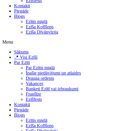
Ezīšfests
Kontakti
Piegāde
Blogs
Ezītis miglā
Ezīša Kofīšops
Ezīša Dīvānvīzija
Menu
Sākums
📍 Visi Ezīši
Par Ezīti
Par Ezītis miglā
Īpašie piedāvājumi un atlaides
Drauga ordenis
Vakances
Banketi Ezītī vai izbraukumi
Franšīze
Ezīšfests
Kontakti
Piegāde
Blogs
Ezītis miglā
Ezīša Kofīšops
Ezīša Dīvānvīzija