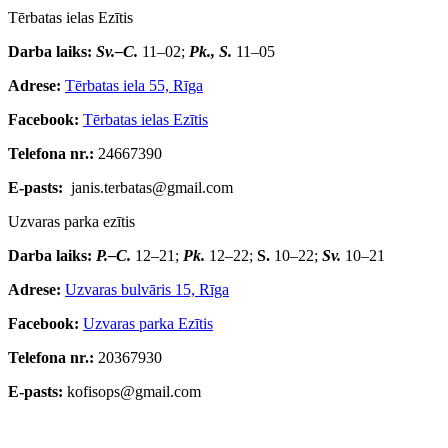
Tērbatas ielas Ezītis
Darba laiks:
Sv.–C.
11–02;
Pk., S.
11–05
Adrese:
Tērbatas iela 55, Rīga
Facebook:
Tērbatas ielas Ezītis
Telefona nr.:
24667390
E-pasts:
janis.terbatas@gmail.com
Uzvaras parka ezītis
Darba laiks:
P.–C.
12–21;
Pk.
12–22;
S.
10–22;
Sv.
10–21
Adrese:
Uzvaras bulvāris 15, Rīga
Facebook:
Uzvaras parka Ezītis
Telefona nr.:
20367930
E-pasts:
kofisops@gmail.com