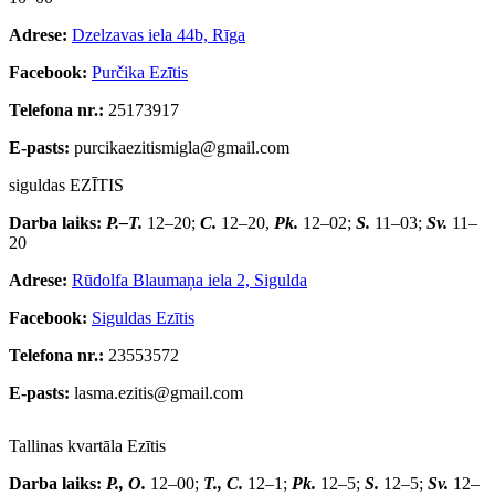
Adrese:
Dzelzavas iela 44b, Rīga
Facebook:
Purčika Ezītis
Telefona nr.:
25173917
E-pasts:
purcikaezitismigla@gmail.com
siguldas EZĪTIS
Darba laiks:
P.–T.
12–20;
C.
12–20,
Pk.
12–02;
S.
11–03;
Sv.
11–
20
Adrese:
Rūdolfa Blaumaņa iela 2, Sigulda
Facebook:
Siguldas
Ezītis
Telefona nr.:
23553572
E-pasts:
lasma.ezitis@gmail.com
Tallinas kvartāla Ezītis
Darba laiks:
P., O.
12–00;
T.,
C.
12–1;
Pk.
12–5;
S.
12–5;
Sv.
12–