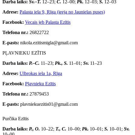
Darba laiks:
Sv.–T.
12–23;
C.
12–00;
Pk.
12–03;
S.
12–03
Adrese:
Palasta iela 9, Rīga (ieeja no Jaunielas puses)
Facebook:
Vecais jeb Palasta Ezītis
Telefona nr.:
26822722
E-pasts:
nikola.ezitismigla@gmail.com
PĻAVNIEKU EZĪTIS
Darba laiks:
P.–C.
11–23;
Pk.,
S.
11–01;
Sv.
11–23
Adrese:
Ulbrokas iela 1a, Rīga
Facebook:
Pļavnieku Ezītis
Telefona nr.:
27879453
E-pasts:
plavniekuezitis01@gmail.com
Purčika Ezītis
Darba laiks:
P., O.
10–22;
T., C.
10–00;
Pk.
10–01;
S.
10–01;
Sv.
10–00